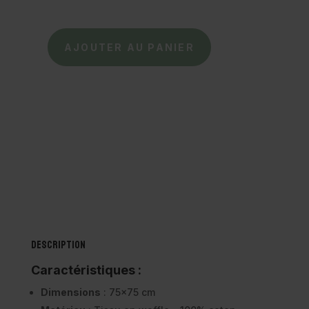
AJOUTER AU PANIER
quantité
de
WOOLY
ORGANIC
-
Serviette
en
waffle
Bleu
Description
Caractéristiques :
Dimensions
: 75×75 cm