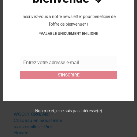
Retrouvez nous au 78 rue de la mairie 59500
Douai
Inscrivez-vous à notre newsletter pour bénéficier de
l'offre de bienvenue* !
Rejoignez nous sur les réseaux sociaux:
*VALABLE UNIQUEMENT EN LIGNE
Instagram
Facebook
Entrez votre adresse e-mail
Similaire
Email
S'INSCRIRE
WOOLY ORGANIC –
WOOLY ORGANIC –
Serviette en waffle
Serviette en waffle
Rose
Vieux Rose
21 juin 2024
21 juin 2024
Article similaire
Article similaire
Non merci, je ne suis pas intéressé(e)
WOOLY ORGANIC –
Chapeau en mousseline
avec oreilles – Pink
Flowers