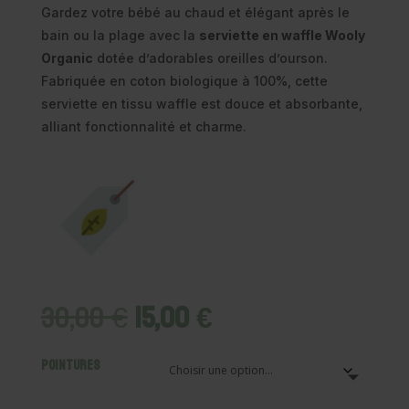
Gardez votre bébé au chaud et élégant après le
bain ou la plage avec la
serviette en waffle Wooly
Organic
dotée d’adorables oreilles d’ourson.
Fabriquée en coton biologique à 100%, cette
serviette en tissu waffle est douce et absorbante,
alliant fonctionnalité et charme.
Le
Le
30,00
€
15,00
€
prix
prix
initial
actuel
Pointures
était :
est :
30,00 €.
15,00 €.