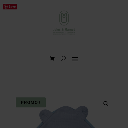
Save
PROMO !