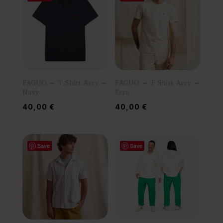
FAGUO – T Shirt Arcy –
FAGUO – T Shirt Arcy –
Navy
Ecru
40,00
€
40,00
€
Save
Save