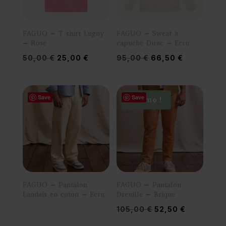
FAGUO – T shirt Lugny
FAGUO – Sweat à
– Rose
capuche Dirac – Ecru
Le
Le
Le
Le
50,00
€
25,00
€
95,00
€
66,50
€
prix
prix
prix
prix
initial
actuel
initial
actuel
était :
est :
était :
est :
Save
Save
Promo !
50,00 €.
25,00 €.
95,00 €.
66,50 €.
FAGUO – Pantalon
FAGUO – Pantalon
Landais en coton – Ecru
Dreuille – Brique
Le
Le
105,00
€
52,50
€
prix
prix