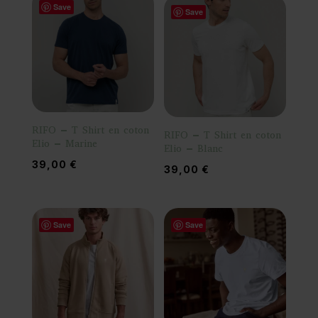
Save
Save
RIFO – T Shirt en coton
RIFO – T Shirt en coton
Elio – Marine
Elio – Blanc
39,00
€
39,00
€
Save
Save