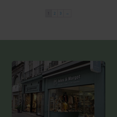
initial
actuel
était :
est :
1
2
3
→
105,00 €.
52,50 €.