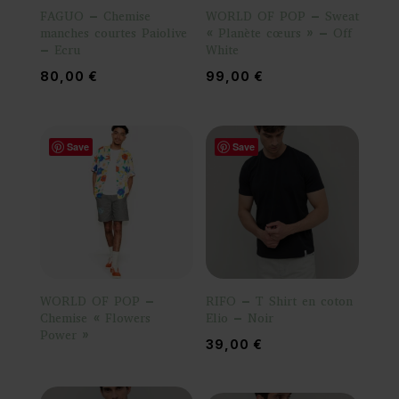
FAGUO – Chemise
WORLD OF POP – Sweat
manches courtes Paiolive
« Planète cœurs » – Off
– Ecru
White
80,00
€
99,00
€
Save
Save
WORLD OF POP –
RIFO – T Shirt en coton
Chemise « Flowers
Elio – Noir
Power »
39,00
€