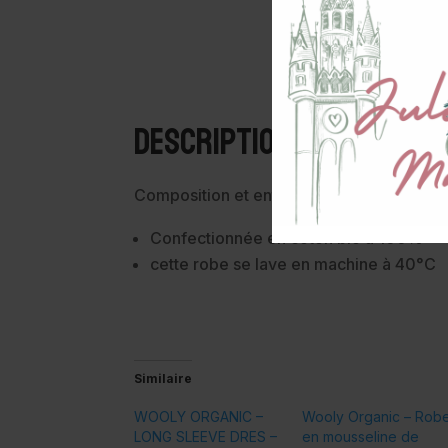
Description
Composition et entretien:
Confectionnée en coton bio à 100%
cette robe se lave en machine à 40°C
Similaire
WOOLY ORGANIC –
Wooly Organic – Rob
LONG SLEEVE DRES –
en mousseline de