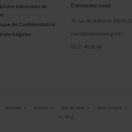
Contactez nous
itions Générales de
te
78 rue de la Mairie 59500 D
tique de Confidentialité
client@julesetmargot.fr
ions Légales
09 51 48 65 68
Femmes
Enfants
Fins de série
Mon compte
Le Blog