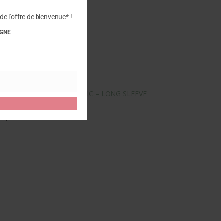
de l'offre de bienvenue* !
IGNE
votre avis sur “WOOLY ORGANIC – LONG SLEEVE
 publier un avis.