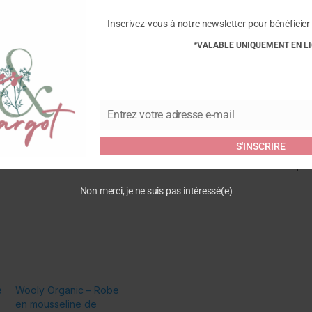
DRES
-
Inscrivez-vous à notre newsletter pour bénéficier 
BLEU
*VALABLE UNIQUEMENT EN L
Commentaires
Entrez votre adresse e-mail
Email
Soyez le premier à laisser 
S'INSCRIRE
DRES – BLEU”
Vous devez être
connecté
pour
Non merci, je ne suis pas intéressé(e)
e
Wooly Organic – Robe
en mousseline de