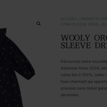
ACCUEIL
/
ENFANTS
/
PR
LONG SLEEVE DRES – B
WOOLY OR
SLEEVE DR
Découvrez notre nouvelle
Automne-Hiver 2024, allia
coton bio à 100%, cette r
tissu charmant qui apport
pression sans nickel gara
sécurisée.