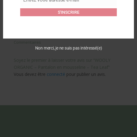
avec oreilles – Pink
Email
Flowers
S'INSCRIRE
19 mars 2026
Article similaire
Commentaires
Non merci, je ne suis pas intéressé(e)
Soyez le premier à laisser votre avis sur “WOOLY
ORGANIC – Pantalon en mousseline – Tea Leaf”
Vous devez être
connecté
pour publier un avis.