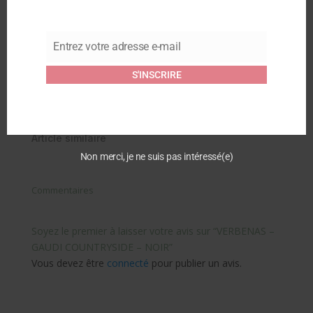
Pluie – Gaudi Léopard
pluie Lua Mate Fur –
26 septembre 2024
Black/Léo
Article similaire
14 octobre 2025
Entrez votre adresse e-mail
Article similaire
Email
S'INSCRIRE
VERBENAS – Bottes de
pluie Lua Mate Fur
Crudo – Léopard
14 octobre 2025
Article similaire
Non merci, je ne suis pas intéressé(e)
Commentaires
Soyez le premier à laisser votre avis sur “VERBENAS –
GAUDI COUNTRYSIDE – NOIR”
Vous devez être
connecté
pour publier un avis.