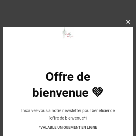
COUNTRYSIDE
-
NOIR
Clo
this
mod
Description
Composition
Offre de
Coupe : PVC
Plante : textile
bienvenue 💚
Semelle : PVC
Hauteur de la tige de botte : 14 cm
Inscrivez-vous à notre newsletter pour bénéficier de
l'offre de bienvenue* !
Similaire
*VALABLE UNIQUEMENT EN LIGNE
VERBENAS – Bottes De
VERBENAS – Bottes de