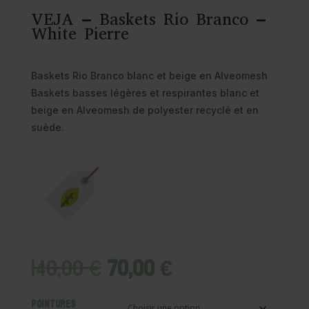
VEJA – Baskets Rio Branco –
White Pierre
Baskets Rio Branco blanc et beige en Alveomesh
Baskets basses légères et respirantes blanc et
beige en Alveomesh de polyester recyclé et en
suède.
Le
Le
140,00
€
70,00
€
prix
prix
initial
actuel
Pointures