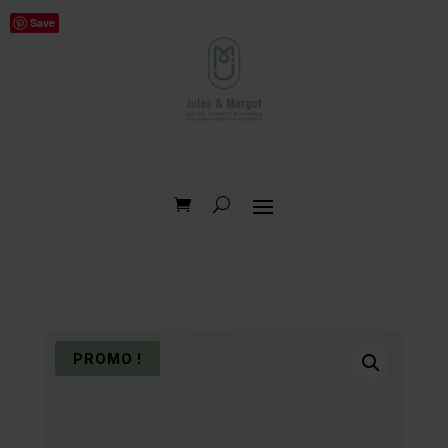
Save
PROMO !