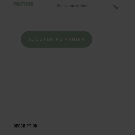
Pointures
AJOUTER AU PANIER
quantité
de
VEJA
-
Baskets
Recife
-
Blanc/Noir
Description