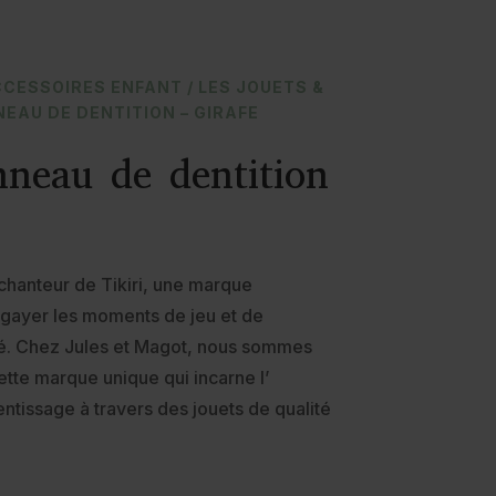
CCESSOIRES ENFANT
/
LES JOUETS &
NNEAU DE DENTITION – GIRAFE
neau de dentition
chanteur de Tikiri, une marque
gayer les moments de jeu et de
é. Chez Jules et Magot, nous sommes
ette marque unique qui incarne l’
ntissage à travers des jouets de qualité