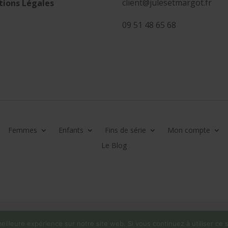
client@julesetmargot.fr
ions Légales
09 51 48 65 68
Femmes
Enfants
Fins de série
Mon compte
Le Blog
eilleure expérience sur notre site web. Si vous continuez à utiliser ce