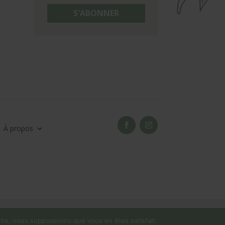
S'ABONNER
À propos
 site, nous supposerons que vous en êtes satisfait.