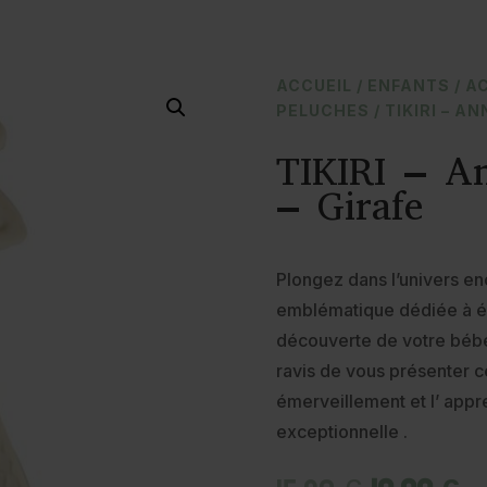
ACCUEIL
/
ENFANTS
/
A
PELUCHES
/ TIKIRI – A
TIKIRI – An
– Girafe
Plongez dans l’univers en
emblématique dédiée à é
découverte de votre béb
ravis de vous présenter c
émerveillement et l’ appre
exceptionnelle .