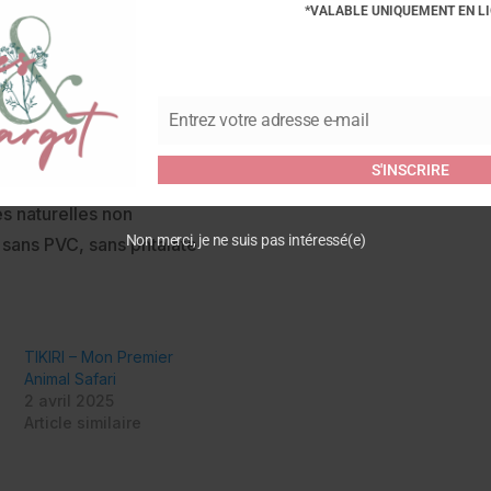
*VALABLE UNIQUEMENT EN L
Commentaires
Soyez le premier à laisser vot
Girafe”
Entrez votre adresse e-mail
Vous devez être
connecté
pour
Email
S'INSCRIRE
s naturelles non
Non merci, je ne suis pas intéressé(e)
, sans PVC, sans phtalate
TIKIRI – Mon Premier
Animal Safari
2 avril 2025
Article similaire