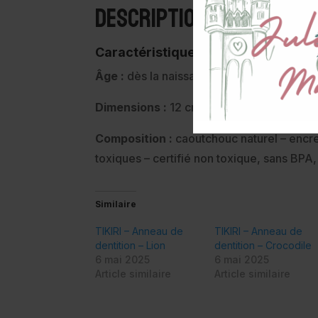
Description
Caractéristiques :
Âge :
dès la naissance
Dimensions :
12 cm de long
Composition :
caoutchouc naturel – encre
toxiques – certifié non toxique, sans BPA
Similaire
TIKIRI – Anneau de
TIKIRI – Anneau de
dentition – Lion
dentition – Crocodile
6 mai 2025
6 mai 2025
Article similaire
Article similaire