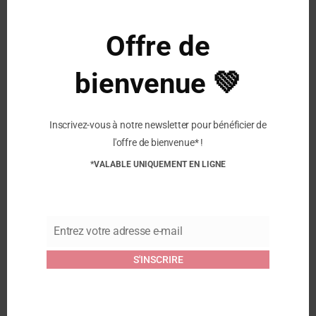
Similaire
Offre de
SOUK SOUK –
SOUK SOUK –
bienvenue 💚
Babouches – Vert
Babouches – Moutarde
19 avril 2025
19 avril 2025
Article similaire
Article similaire
Inscrivez-vous à notre newsletter pour bénéficier de
SOUK SOUK –
l'offre de bienvenue* !
Babouches enfants –
Bleu nuit
*VALABLE UNIQUEMENT EN LIGNE
17 avril 2025
Article similaire
Entrez votre adresse e-mail
Email
Commentaires
S'INSCRIRE
Soyez le premier à laisser votre avis sur “SOUK SOUK –
Babybouches – Moutarde”