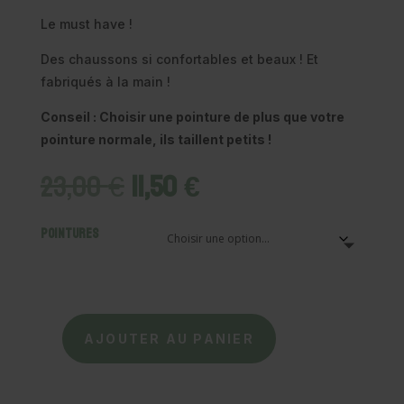
Le must have !
Des chaussons si confortables et beaux ! Et
fabriqués à la main !
Conseil : Choisir une pointure de plus que votre
pointure normale, ils taillent petits !
Le
Le
23,00
€
11,50
€
prix
prix
initial
actuel
Pointures
était :
est :
23,00 €.
11,50 €.
AJOUTER AU PANIER
quantité
de
SOUK