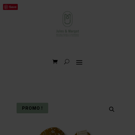
Save
PROMO !