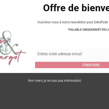
Annie
Pantoufles
Offre de bienv
-
Antique
Cognac
Inscrivez-vous à notre newsletter pour bénéficier 
*VALABLE UNIQUEMENT EN L
Commentaires
Entrez votre adresse e-mail
Email
Soyez le premier à laisser vo
S'INSCRIRE
Antique Cognac”
Vous devez être
connecté
pour
Non merci, je ne suis pas intéressé(e)