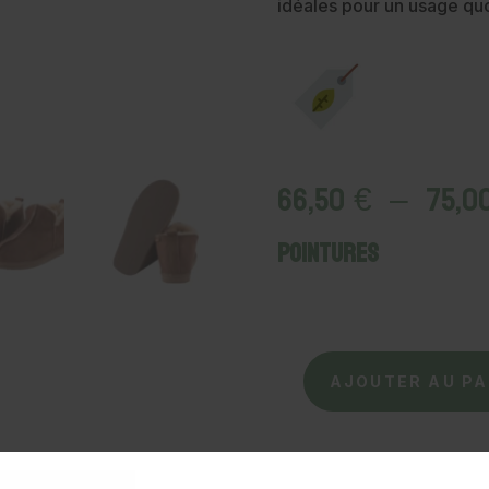
idéales pour un usage quo
66,50
€
–
75,0
Pointures
quantité
AJOUTER AU PA
de
SHEPHERD
-