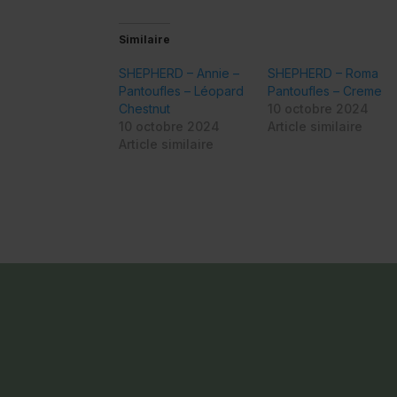
Similaire
SHEPHERD – Annie –
SHEPHERD – Roma
Pantoufles – Léopard
Pantoufles – Creme
Chestnut
10 octobre 2024
10 octobre 2024
Article similaire
Article similaire