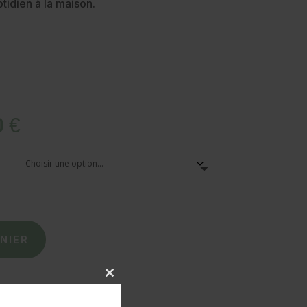
tidien à la maison.
Plage
0
€
de
prix :
66,50 €
à
75,00 €
NIER
Close
this