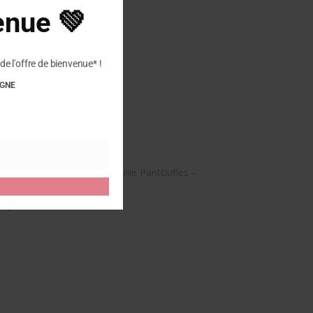
module
enue 💚
de l'offre de bienvenue* !
IGNE
tre avis sur “SHEPHERD – Annie Pantoufles –
 publier un avis.