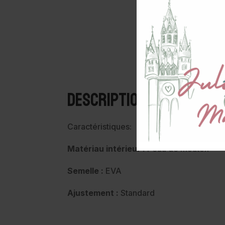
Description
Caractéristiques:
Matériau intérieur :
Peau de mouton
Semelle :
EVA
Ajustement :
Standard