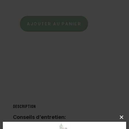
129,00 €.
64,50 €.
AJOUTER AU PANIER
quantité
de
REQINS
-
Baskets
Swan
-
Noir
Description
Conseils d’entretien:
Clo
this
Ne pas immerger dans l’eau ni laver en machine.