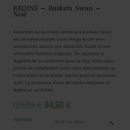
REQINS – Baskets Swan –
Noir
Rayonnez au quotidien grâce aux baskets Swan
en mix nylon/charms. Leur design épuré avec
accessoires assure une démarche fluide et une
silhouette féminine originale. On apprécie la
légèreté de la confection pour la ville. Notre reco :
portez-les simplement avec votre jean préféré, un
t-shirt blanc et un blazer marine pour un quotidien
stylé. La promesse d’une démarche élégante et
légère au quotidien.
Le
Le
129,00
€
64,50
€
prix
prix
initial
actuel
Pointures
était :
est :