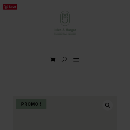
Save
PROMO !