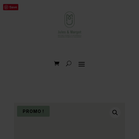
Save
PROMO !