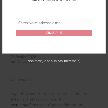
*VALABLE UNIQUEMENT EN LIGNE
Similaire
REQINS – Ballerines
REQINS – Ballerines
Holove Cuir Velours –
hello velours Léopard –
Camel
Nude
Entrez votre adresse e-mail
Email
16 février 2026
12 février 2025
Article similaire
Article similaire
S'INSCRIRE
REQINS – Moccassins
Hymnia Cuir Velours –
Chamois Vanille
16 février 2026
Non merci, je ne suis pas intéressé(e)
Article similaire
Commentaires
Soyez le premier à laisser votre avis sur “REQINS -
Ballerines Hello velours – Camel”
Vous devez être
connecté
pour publier un avis.