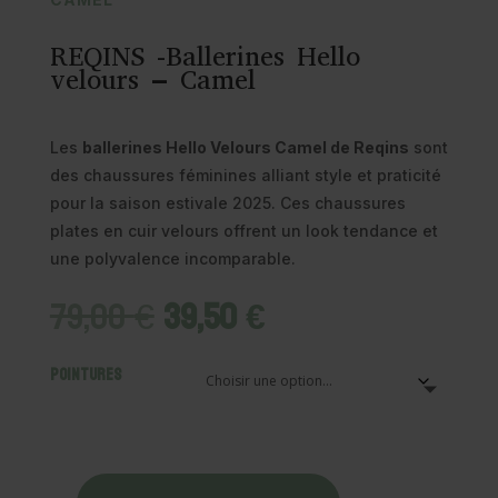
REQINS -Ballerines Hello
velours – Camel
Les
ballerines Hello Velours Camel de Reqins
sont
des chaussures féminines alliant style et praticité
pour la saison estivale 2025. Ces chaussures
plates en cuir velours offrent un look tendance et
une polyvalence incomparable.
Le
Le
79,00
€
39,50
€
prix
prix
initial
actuel
Pointures
était :
est :
79,00 €.
39,50 €.