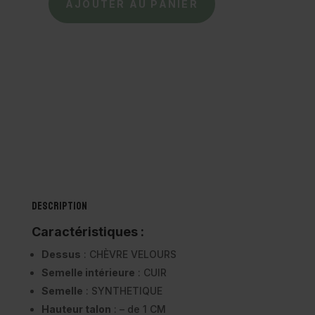
AJOUTER AU PANIER
quantité
de
REQINS
-
Ballerines
Hello
velours
-
Camel
Description
Caractéristiques :
Dessus
: CHÈVRE VELOURS
Semelle intérieure
: CUIR
Semelle
: SYNTHETIQUE
Hauteur talon
: – de 1 CM