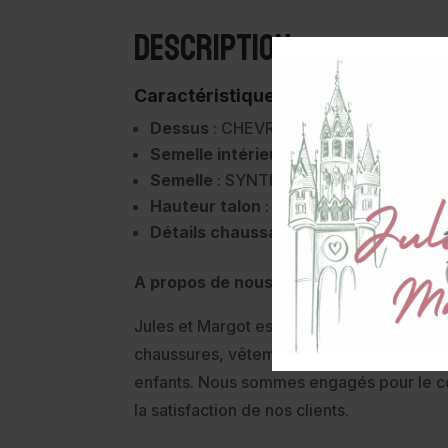
Description
Caractéristiques :
Dessus
: CHEVRE VELOURS
Semelle intérieure
: CUIR
Semelle
: SYNTHETIQUE
Hauteur talon
: – de 1 cm
Détails chaussant
: Ce modèle chaus
A propos de nous:
Jules et Margot est une boutique éthique
chaussures, vêtements et accessoires, 
enfants. Nous sommes engagés pour le c
la satisfaction de nos clients.