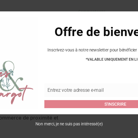
Commentaires
Offre de bienv
Soyez le premier à laisser vo
Jeans”
Vous devez être
connecté
pour
Inscrivez-vous à notre newsletter pour bénéficier 
*VALABLE UNIQUEMENT EN L
se normalement
Entrez votre adresse e-mail
Email
 et responsable de
S'INSCRIRE
pour hommes, femmes et
ommerce de proximité et
Non merci, je ne suis pas intéressé(e)