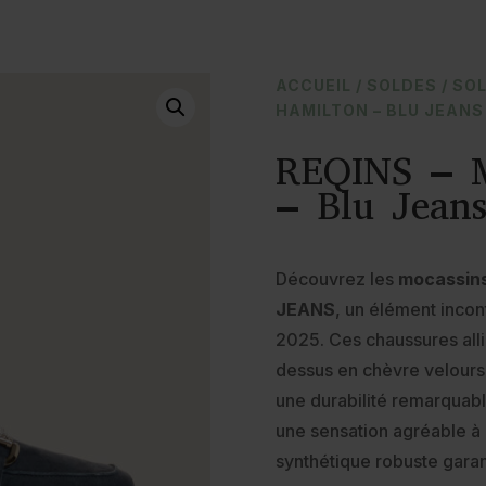
ACCUEIL
/
SOLDES
/
SO
HAMILTON – BLU JEANS
REQINS – M
– Blu Jean
Découvrez les
mocassin
JEANS
, un élément incon
2025. Ces chaussures allie
dessus en chèvre velours,
une durabilité remarquabl
une sensation agréable à 
synthétique robuste garan