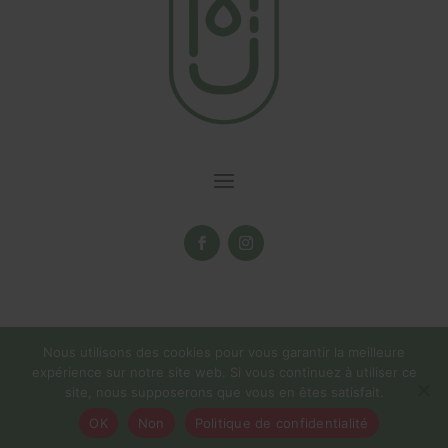
Nous utilisons des cookies pour vous garantir la meilleure
expérience sur notre site web. Si vous continuez à utiliser ce
site, nous supposerons que vous en êtes satisfait.
La boutique en ligne reste ouverte tout l'été! ☀️Pas d'expédition du
OK
Non
Politique de confidentialité
01/08 au 16/08 inclus pour congés !
Ignorer