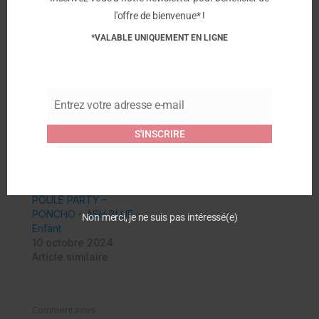
Facebook
l'offre de bienvenue* !
*VALABLE UNIQUEMENT EN LIGNE
Similaire
Entrez votre adresse e-mail
POULE PARTY –
POULE PARTY – Poncho
Email
Ponchos de bain –
Zebra – Enfant
S'INSCRIRE
Menthe/citron
10 octobre 2024
13 mars 2025
Article similaire
Article similaire
POULE PARTY –
PONCHO – ASH BLUE –
Non merci, je ne suis pas intéressé(e)
Enfant
10 octobre 2024
Article similaire
Commentaires