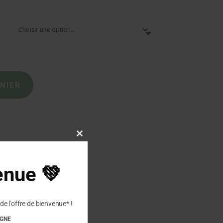
NIER
Close
this
module
enue 💚
de l'offre de bienvenue* !
IGNE