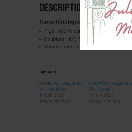
Description
Caractéristiques :
Tige : 100 % cuir,
Doublure : 100 % cuir de porc,
Semelle extérieure : Daim, Caoutchouc
Similaire
POMPOM – Beginners
POMPOM – Beginner
VL – Gold Dot
VL – Camel
16 juin 2026
16 juin 2026
Article similaire
Article similaire