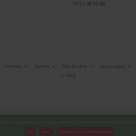
09 51 48 65 68
Femmes
Enfants
Fins de série
Mon compte
Le Blog
eilleure expérience sur notre site web. Si vous continuez à utiliser ce
OK
Non
Politique de confidentialité