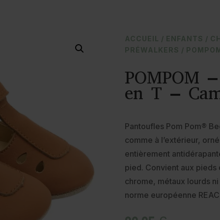
ACCUEIL
/
ENFANTS
/
C
PRÉWALKERS
/ POMPOM
POMPOM – B
en T – Cam
Pantoufles Pom Pom® Begin
comme à l’extérieur, orné
entièrement antidérapante
pied. Convient aux pieds 
chrome, métaux lourds ni 
norme européenne REACH