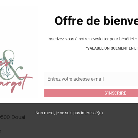
Commentaires
Offre de bienv
Soyez le premier à laisser v
Cœur AOP”
Vous devez être
connecté
pour
Inscrivez-vous à notre newsletter pour bénéficier 
c
*VALABLE UNIQUEMENT EN L
 et responsable de
Entrez votre adresse e-mail
Email
pour hommes, femmes et
S'INSCRIRE
commerce de proximité et
Non merci, je ne suis pas intéressé(e)
59500 Douai
: