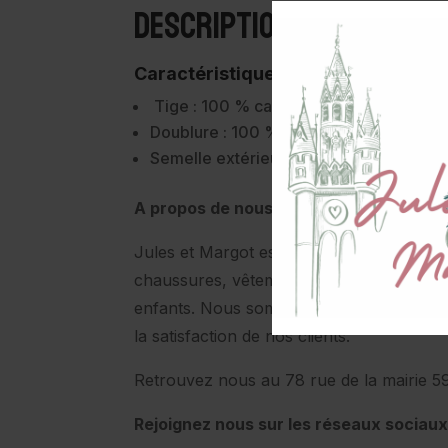
Description
Caractéristiques :
Tige : 100 % caoutchouc naturel,
Doublure : 100 % coton,
Semelle extérieure : 100 % caoutchou
A propos de nous:
Jules et Margot est une boutique éthique
chaussures, vêtements et accessoires, 
enfants. Nous sommes engagés pour le 
la satisfaction de nos clients.
Retrouvez nous au 78 rue de la mairie 
Rejoignez nous sur les réseaux sociaux