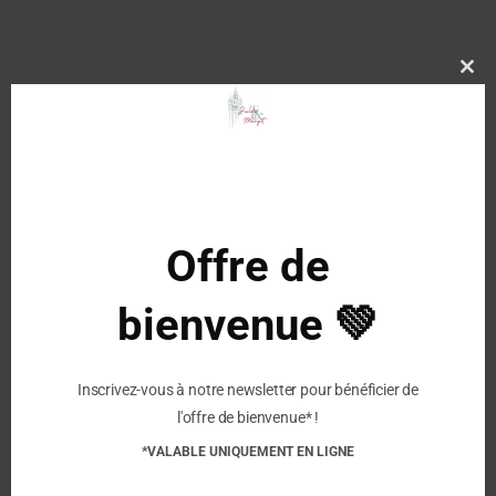
Clo
this
mod
Description
Caractéristiques :
Première de propreté : CUIR
Offre de
Doublure : CUIR
Tige : CUIR
bienvenue 💚
Semelle : CAOUTCHOUC
Inscrivez-vous à notre newsletter pour bénéficier de
Similaire
l'offre de bienvenue* !
*VALABLE UNIQUEMENT EN LIGNE
POM D’API – Chaussures
FRODDO – Barefoot
Yaka Walk – Vert
Prewalkers Sandales –