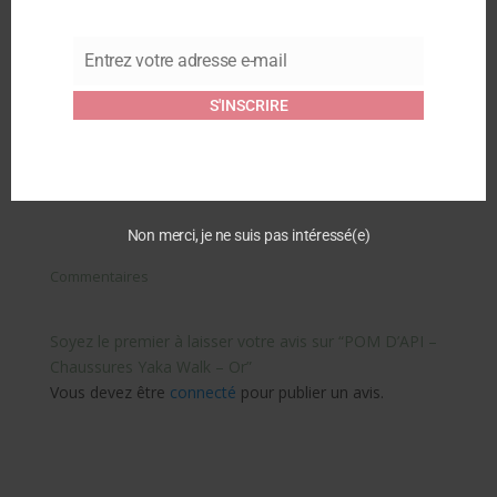
9 septembre 2025
Cognac
Article similaire
23 février 2026
Article similaire
Entrez votre adresse e-mail
Email
FRODDO – Barefoot
S'INSCRIRE
Prewalkers Sandales –
Flowers
23 février 2026
Article similaire
Non merci, je ne suis pas intéressé(e)
Commentaires
Soyez le premier à laisser votre avis sur “POM D’API –
Chaussures Yaka Walk – Or”
Vous devez être
connecté
pour publier un avis.