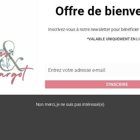
Roble
Offre de bienv
Inscrivez-vous à notre newsletter pour bénéficier 
*VALABLE UNIQUEMENT EN L
Commentaires
Entrez votre adresse e-mail
Email
Soyez le premier à laisser vo
Vous devez être
connecté
pour
S'INSCRIRE
Non merci, je ne suis pas intéressé(e)