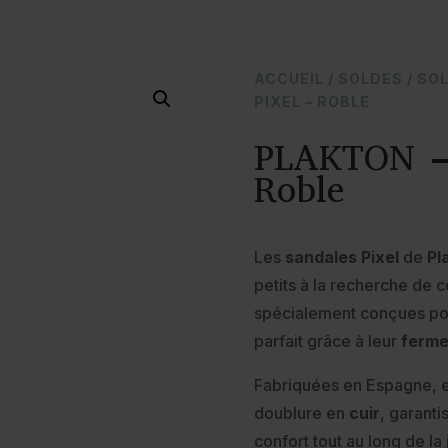
ACCUEIL
/
SOLDES
/
SOL
PIXEL – ROBLE
PLAKTON – 
Roble
Les
sandales Pixel
de
Pl
petits à la recherche de c
spécialement conçues pour
parfait grâce à leur
ferme
Fabriquées en Espagne, e
doublure en
cuir
, garanti
confort tout au long de la