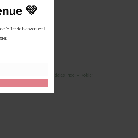
module
enue 💚
de l'offre de bienvenue* !
IGNE
tre avis sur “PLAKTON – Sandales Pixel – Roble”
 publier un avis.