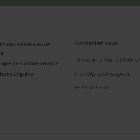
Contactez nous
itions Générales de
te
78 rue de la Mairie 59500 D
tique de Confidentialité
client@julesetmargot.fr
ions Légales
09 51 48 65 68