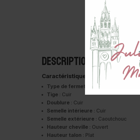
Description
Caractéristiques :
Type de fermeture
: Boucle
Tige
: Cuir
Doublure
: Cuir
Semelle intérieure
: Cuir
Semelle extérieure
: Caoutchouc
Hauteur cheville
: Ouvert
Hauteur talon
: Plat