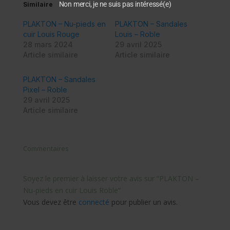
Non merci, je ne suis pas intéressé(e)
Similaire
PLAKTON – Nu-pieds en
PLAKTON – Sandales
cuir Louis Rouge
Louis – Roble
28 mars 2024
29 avril 2025
Article similaire
Article similaire
PLAKTON – Sandales
Pixel – Roble
29 avril 2025
Article similaire
Commentaires
Soyez le premier à laisser votre avis sur “PLAKTON –
Nu-pieds en cuir Louis Roble”
Vous devez être
connecté
pour publier un avis.