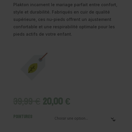
Plakton incarnent le mariage parfait entre confort,
style et durabilité. Fabriqués en cuir de qualité
supérieure, ces nu-pieds offrent un ajustement
confortable et une respirabilité optimale pour les
pieds actifs de votre enfant.
Le
Le
39,99
€
20,00
€
prix
prix
initial
actuel
Pointures
était :
est :
39,99 €.
20,00 €.