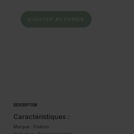
AJOUTER AU PANIER
quantité
de
PLAKTON
–
Nu-
pieds
en
cuir
Louis
Roble
Description
Caractéristiques :
Marque : Plakton