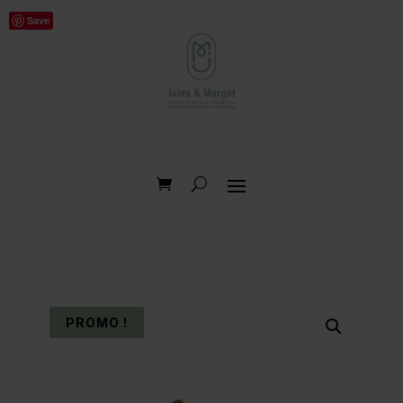
Save
PROMO !