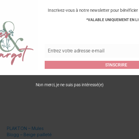
Commentaires
Inscrivez-vous à notre newsletter pour bénéficier 
*VALABLE UNIQUEMENT EN L
Soyez le premier à laisser v
Vision”
Vous devez être
connecté
pour
Entrez votre adresse e-mail
Email
S'INSCRIRE
Non merci, je ne suis pas intéressé(e)
PLAKTON – Mules
Blogg – Beige pailleté