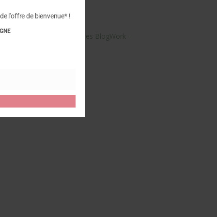
de l'offre de bienvenue* !
IGNE
otre avis sur “PLAKTON – Mules BlogWork –
 publier un avis.