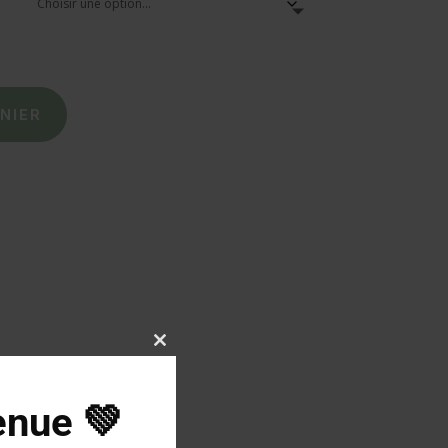
NIER
Close
this
module
enue 💚