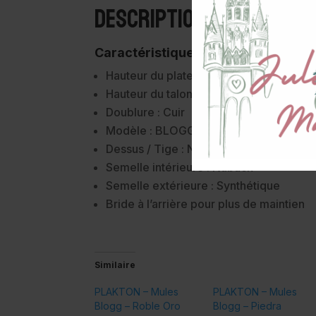
Description
Caractéristiques :
Hauteur du plateau : 2 cm
Hauteur du talon : 2 cm
Doublure : Cuir
Modèle : BLOGG
Dessus / Tige : Nubuck
Semelle intérieure : Nubuck
Semelle extérieure : Synthétique
Bride à l’arrière pour plus de maintien
Similaire
PLAKTON – Mules
PLAKTON – Mules
Blogg – Roble Oro
Blogg – Piedra