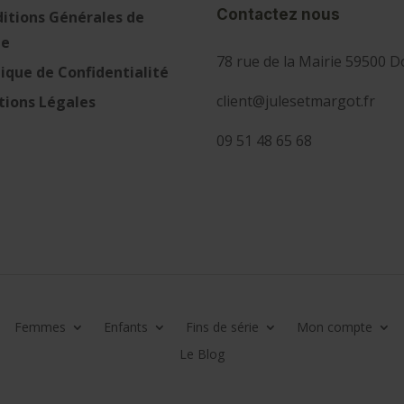
Contactez nous
itions Générales de
te
78 rue de la Mairie 59500 D
tique de Confidentialité
client@julesetmargot.fr
ions Légales
09 51 48 65 68
Femmes
Enfants
Fins de série
Mon compte
Le Blog