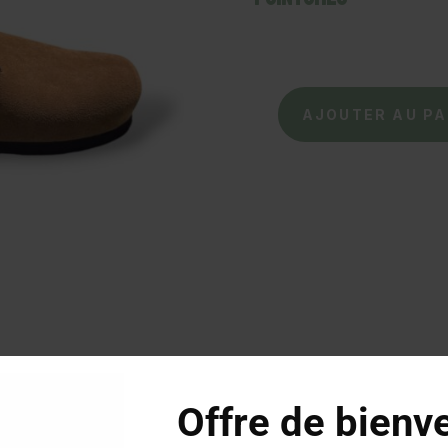
quantité
AJOUTER AU PA
de
PLAKTON
–
Mules
BlogWork
–
Vision
Offre de bienv