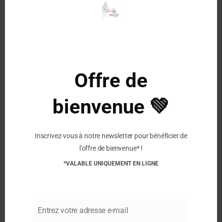
this
mod
Description
Caractéristiques :
47% Laine d’Alpaga / 25% Polyamide / 17% Laine
Offre de
/ 9% Polyester / 2% Élasthanne
Bord souple à revers
bienvenue 💚
Similaire
Inscrivez-vous à notre newsletter pour bénéficier de
PERRIN – Mitaines en
PERRIN – Mitaines en
l'offre de bienvenue* !
Laine – Rose
Laine – Beige
*VALABLE UNIQUEMENT EN LIGNE
12 février 2025
12 février 2025
Article similaire
Article similaire
PERRIN – Mitaines en
Entrez votre adresse e-mail
Laine – Gris
Email
13 février 2025