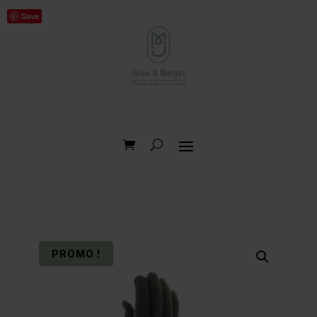
Save
PROMO !