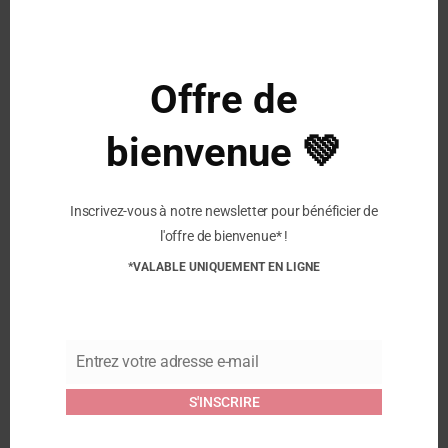
50% Laine peignee 38% Acrylique 10% Polyamide
2% Elasthanne
Offre de
Similaire
PERRIN – Gants en Laine
PERRIN – Chaussons
bienvenue 💚
Peignée mélangée –
Antiderapants Laine –
Rouge
Gris
5 novembre 2024
25 octobre 2024
Inscrivez-vous à notre newsletter pour bénéficier de
Article similaire
Article similaire
l'offre de bienvenue* !
PERRIN – Chaussons
*VALABLE UNIQUEMENT EN LIGNE
Antiderapants Laine –
Orange
14 octobre 2025
Article similaire
Entrez votre adresse e-mail
Email
S'INSCRIRE
Commentaires