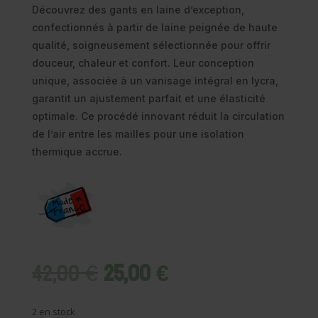
Découvrez des gants en laine d’exception,
confectionnés à partir de laine peignée de haute
qualité, soigneusement sélectionnée pour offrir
douceur, chaleur et confort. Leur conception
unique, associée à un vanisage intégral en lycra,
garantit un ajustement parfait et une élasticité
optimale. Ce procédé innovant réduit la circulation
de l’air entre les mailles pour une isolation
thermique accrue.
Le
Le
42,00
€
25,00
€
prix
prix
initial
actuel
2 en stock