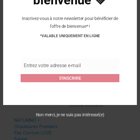
bienvenue 💚
Couleur
Night blue
Fermeture
Scratch
Inscrivez-vous à notre newsletter pour bénéficier de
Semelle Extérieure
Caoutchouc
l'offre de bienvenue* !
Semelle Intérieure
Cuir
*VALABLE UNIQUEMENT EN LIGNE
Matériel intérieur
Cuir
Matériau extérieur
Cuir
Entrez votre adresse e-mail
Email
Similaire
S'INSCRIRE
NATURINO – Cocoon
BOPY – Chaussures
Velcro – Marine
Premiers Pas Jejoc –
28 août 2024
Vert
Article similaire
20 février 2024
Article similaire
Non merci, je ne suis pas intéressé(e)
NATURINO –
Chaussures Premiers
Pas Cocoon LOVE
Sauge