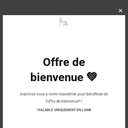
Jaune
Clo
this
Description
mod
Caractéristiques :
Matière : PVC Européen
Bout arrondi
Offre de
Facile à enfiler
Légère
bienvenue 💚
Matière recyclable
Imperméable
Inscrivez-vous à notre newsletter pour bénéficier de
l'offre de bienvenue* !
Similaire
*VALABLE UNIQUEMENT EN LIGNE
MEDUSE – Bottes de
MEDUSE – Bottes de
Pluie Airport – Marine
Pluie Airport – Carmin