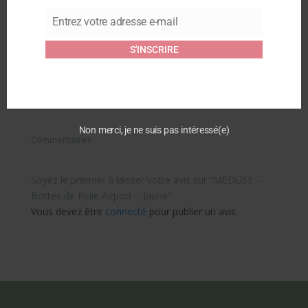
3 avril 2026
3 avril 2026
Article similaire
Article similaire
Entrez votre adresse e-mail
Email
POMPOM – GUMBOOTS
S'INSCRIRE
– APPLE CHILI PEPER
5 novembre 2024
Article similaire
Non merci, je ne suis pas intéressé(e)
Commentaires
Soyez le premier à laisser votre avis sur “MEDUSE –
Bottes de Pluie Airport – Jaune”
Vous devez être
connecté
pour publier un avis.