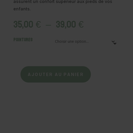
assurent un confort supérieur aux pieds de vos
enfants.
Plage
35,00
€
–
39,00
€
de
prix :
Pointures
35,00 €
à
39,00 €
AJOUTER AU PANIER
quantité
de
MEDUSE
-
Bottes
de
Pluie
Airport
-