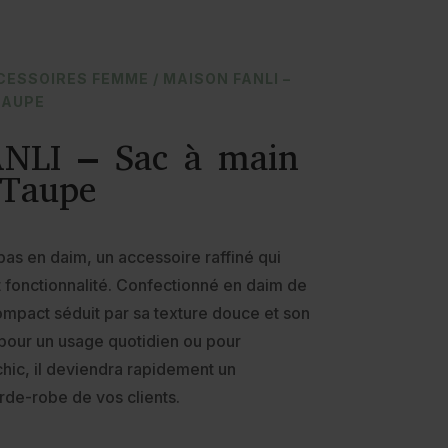
CESSOIRES FEMME
/ MAISON FANLI –
TAUPE
NLI – Sac à main
Taupe
as en daim, un accessoire raffiné qui
t fonctionnalité. Confectionné en daim de
ompact séduit par sa texture douce et son
l pour un usage quotidien ou pour
ic, il deviendra rapidement un
rde-robe de vos clients.