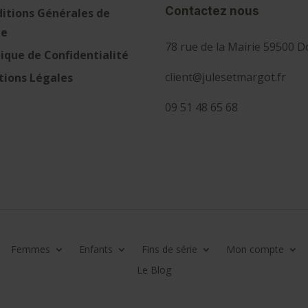
Contactez nous
itions Générales de
te
78 rue de la Mairie 59500 D
tique de Confidentialité
client@julesetmargot.fr
ions Légales
09 51 48 65 68
Femmes
Enfants
Fins de série
Mon compte
Le Blog