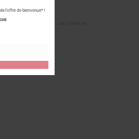
de l'offre de bienvenue* !
IGNE
tre avis sur “MAISON FANLI – Sac à main en
 publier un avis.