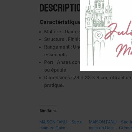
Description
Caractéristiques :
Matière : Daim véritable, doux et résista
Structure : Finition bord franc pour un 
Rangement : Une poche intérieure zippé
essentiels.
Port : Anses confortables et solides, pa
ou épaule.
Dimensions : 28 × 33 × 8 cm, offrant u
pratique.
Similaire
MAISON FANLI – Sac à
MAISON FANLI – Sac 
main en Daim –
main en Daim – Crèm