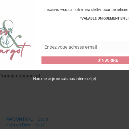
Commentaires
Inscrivez-vous à notre newsletter pour bénéficier 
*VALABLE UNIQUEMENT EN L
Soyez le premier à laisser vo
Daim – Taupe”
nt.
Vous devez être
connecté
pour
style moderne et épuré.
e pour sécuriser les
Entrez votre adresse e-mail
Email
rfaites pour un porté main
S'INSCRIRE
n format compact et
Non merci, je ne suis pas intéressé(e)
à
MAISON FANLI – Sac à
e
main en Daim – Kaki