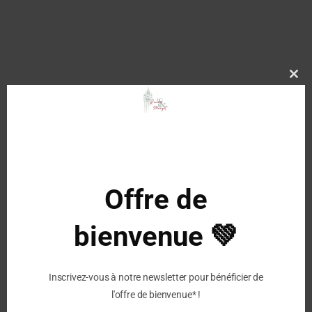
MAISON
DE
L'ESPADRILLE
-
MULE
FEUTRE
Clo
this
-
mod
KAKI
Description
Offre de
Caractéristiques :
Coloris : Kaki
bienvenue 💚
Matériau : Feutre
Utilisation : Mule ou charentaise
Léger et confortable
Inscrivez-vous à notre newsletter pour bénéficier de
Idéal pour la maison
l'offre de bienvenue* !