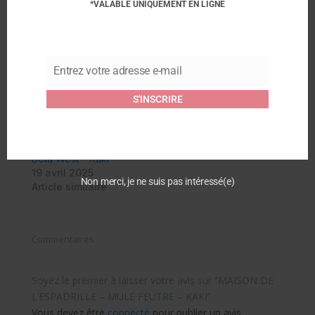
*VALABLE UNIQUEMENT EN LIGNE
Similaire
MAISON DE
LA MAISON DE
L’ESPADRILLE – MULE –
L’ESPADRILLE – Sabot –
Entrez votre adresse e-mail
Email
ROSE
Kaki
13 janvier 2025
6 mai 2026
S'INSCRIRE
Article similaire
Article similaire
PLAKTON – Mules CP
Beta West – Kaki
19 avril 2025
Non merci, je ne suis pas intéressé(e)
Article similaire
Commentaires
Soyez le premier à laisser votre avis sur “MAISON DE
L’ESPADRILLE – MULE FEUTRE – KAKI”
Vous devez être
connecté
pour publier un avis.