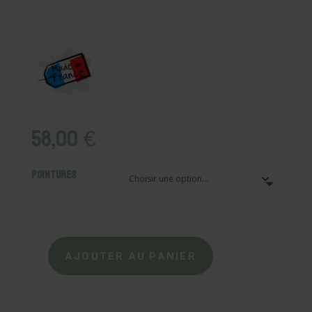
58,00
€
Pointures
AJOUTER AU PANIER
quantité
de
La
Pantoufle