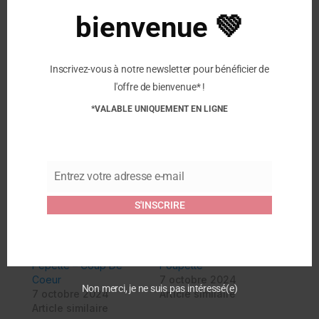
charentaises et découvrez le savoir-faire artisanal
bienvenue 💚
du cousu-retourné.
Entretien:
Inscrivez-vous à notre newsletter pour bénéficier de
L’avantage d’un intérieur 100% pur laine vierge ?
l'offre de bienvenue* !
Vos pieds respirent grâce à la régulation
*VALABLE UNIQUEMENT EN LIGNE
thermique de cette fibre naturelle. Vous ne
transpirez donc pas d’un poil et n’avez pas besoin
de laver vos slippers ! Si toutefois vous souhaitez
les laver (ponctuellement) : en machine cycle laine
Entrez votre adresse e-mail
dans un filet, séchage à l’air libre.
Email
S'INSCRIRE
Similaire
La Pantoufle à pépère –
La Pantoufle à Pépère –
Pépette – Coup De
Poupette
Coeur
7 octobre 2024
Non merci, je ne suis pas intéressé(e)
7 octobre 2024
Article similaire
Article similaire