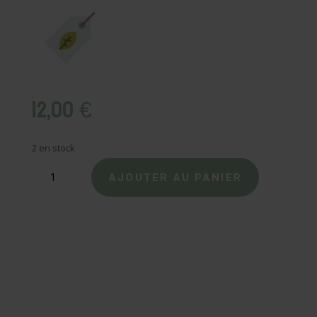
12,00
€
2 en stock
quantité
de
AJOUTER AU PANIER
KLUE
-
Chaussettes
à
paillettes
-
Marron
Camel