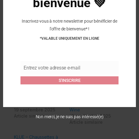
bienvenue 💚
Nous sommes engagés pour le commerce de
proximité et la satisfaction de nos clients.
Inscrivez-vous à notre newsletter pour bénéficier de
Retrouvez nous au 78 rue de la mairie 59500
l'offre de bienvenue* !
Douai
*VALABLE UNIQUEMENT EN LIGNE
Rejoignez nous sur les réseaux sociaux:
Instagram
Facebook
Entrez votre adresse e-mail
Email
S'INSCRIRE
Similaire
KLUE – Chaussettes à
KLUE – Chaussettes à
paillettes – Bleu clair
paillettes – Burgundy
19 septembre 2025
Wine
Article similaire
19 septembre 2025
Non merci, je ne suis pas intéressé(e)
Article similaire
KLUE – Chaussettes à