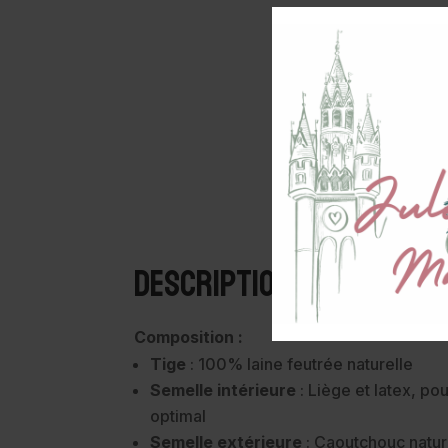
Description
Composition :
Tige
: 100% laine feutrée naturelle
Semelle intérieure
: Liège et latex, po
optimal
Semelle extérieure
: Caoutchouc nature