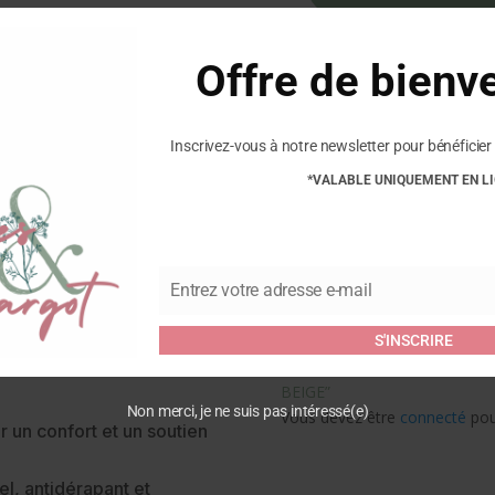
de
HAFLINGER
-
Offre de bienv
GRIZZLY
HOME
-
Inscrivez-vous à notre newsletter pour bénéficier 
BEIGE
*VALABLE UNIQUEMENT EN L
Entrez votre adresse e-mail
Email
Commentaires
S'INSCRIRE
Soyez le premier à laisser v
BEIGE”
Non merci, je ne suis pas intéressé(e)
Vous devez être
connecté
pour
ur un confort et un soutien
l, antidérapant et