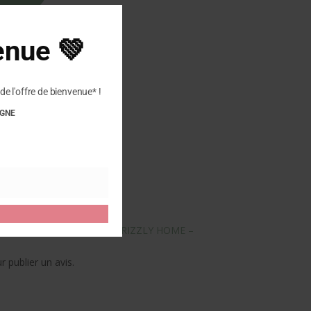
Close
this
module
enue 💚
de l'offre de bienvenue* !
IGNE
otre avis sur “HAFLINGER – GRIZZLY HOME –
 publier un avis.