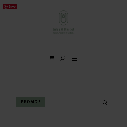
Save
PROMO !