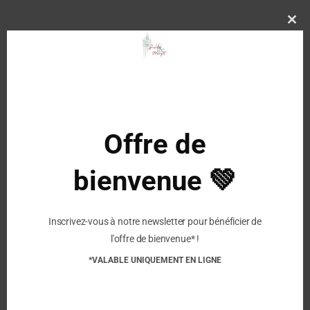
BLEU
Clo
this
mod
Description
Composition:
Offre de
Matériau supérieur: laine
Matériau intérieur: laine
bienvenue 💚
Semelle: liège
Inscrivez-vous à notre newsletter pour bénéficier de
Similaire
l'offre de bienvenue* !
HAFLINGER – Chaussons
HAFLINGER – FLAIR
*VALABLE UNIQUEMENT EN LIGNE
Flair Wine Time –
VIOLA
Papiermeliert Oko
24 octobre 2024
18 septembre 2025
Article similaire