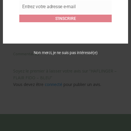
Article similaire
Entrez votre adresse e-mail
Email
HAFLINGER – FLAIR
S'INSCRIRE
CHICKEN – GRIS
24 octobre 2024
Article similaire
Non merci, je ne suis pas intéressé(e)
Commentaires
Soyez le premier à laisser votre avis sur “HAFLINGER –
FLAIR FIDO – BLEU”
Vous devez être
connecté
pour publier un avis.