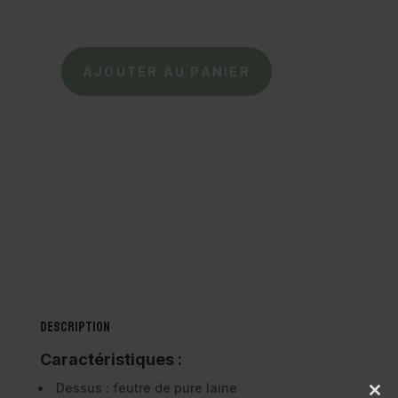
AJOUTER AU PANIER
quantité
de
HAFLINGER
-
Chaussons
Everest
Focus
-
Orange
Description
Caractéristiques :
Dessus : feutre de pure laine