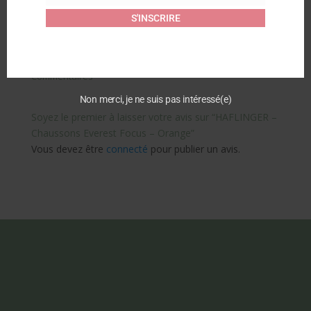
18 septembre 2025
S'INSCRIRE
Article similaire
Commentaires
Non merci, je ne suis pas intéressé(e)
Soyez le premier à laisser votre avis sur “HAFLINGER –
Chaussons Everest Focus – Orange”
Vous devez être
connecté
pour publier un avis.