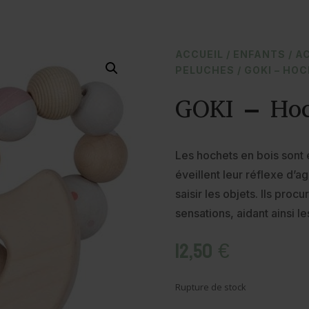
ACCUEIL
/
ENFANTS
/
A
PELUCHES
/ GOKI – HOC
GOKI – Hoc
Les hochets en bois sont 
éveillent leur réflexe d’
saisir les objets. Ils pr
sensations, aidant ainsi 
12,50
€
Rupture de stock