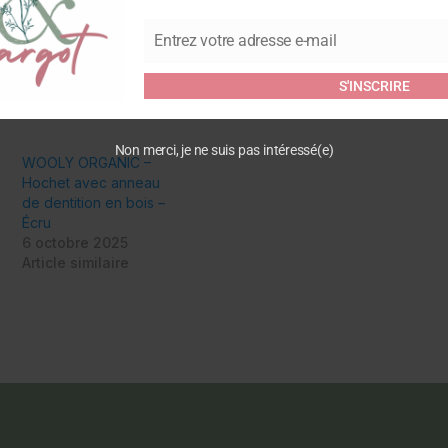
Vous devez être
connecté
pour
Entrez votre adresse e-mail
Email
S'INSCRIRE
Non merci, je ne suis pas intéressé(e)
WOOLY ORGANIC –
Hochet avec anneau
de dentition en bois –
Écru
6 octobre 2025
Article similaire