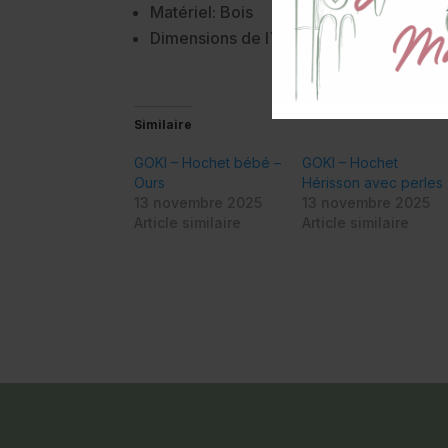
Matériel: Bois
Dimensions de l´article : 11 x 4 x 8 cm
Similaire
GOKI – Hochet bébé –
GOKI – Hochet
Ours
Hérisson avec perles
13 novembre 2025
13 novembre 2025
Article similaire
Article similaire