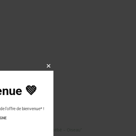
Close
this
module
enue 💚
de l'offre de bienvenue* !
IGNE
tre avis sur “GOKI – Hochet bébé – Oiseau”