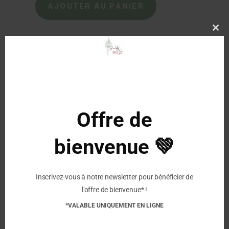
AJOUTER AU PANIER
quantité
de
FRODDO
Clo
this
-
mod
CHAUSSONS
-
SLIP
ON
WOOLY
Offre de
BAREFOOT
-
GREEN
bienvenue 💚
Description
Inscrivez-vous à notre newsletter pour bénéficier de
Similaire
l'offre de bienvenue* !
FRODDO – CHAUSSONS
FRODDO – Chaussons
*VALABLE UNIQUEMENT EN LIGNE
– SLIP ON WOOLY
Barefoot Wooly – Dark
BAREFOOT – DARK
Blue