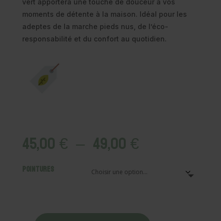
vert apportera une touche de douceur à vos
moments de détente à la maison. Idéal pour les
adeptes de la marche pieds nus, de l’éco-
responsabilité et du confort au quotidien.
Plage
45,00
€
–
49,00
€
de
prix :
Pointures
45,00 €
à
49,00 €