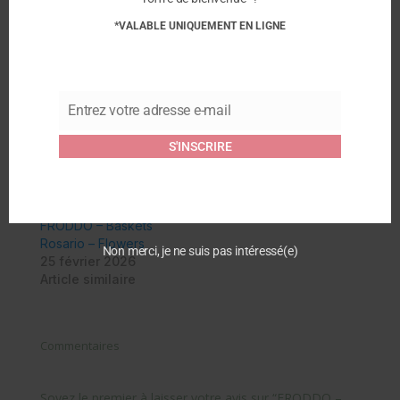
Instagram
*VALABLE UNIQUEMENT EN LIGNE
Facebook
Similaire
Entrez votre adresse e-mail
Email
FRODDO – Baskets
FRODDO – Baskets
Rosario – Pink Gold
Rosario – Lavande
S'INSCRIRE
25 février 2026
21 février 2025
Article similaire
Article similaire
FRODDO – Baskets
Rosario – Flowers
Non merci, je ne suis pas intéressé(e)
25 février 2026
Article similaire
Commentaires
Soyez le premier à laisser votre avis sur “FRODDO –