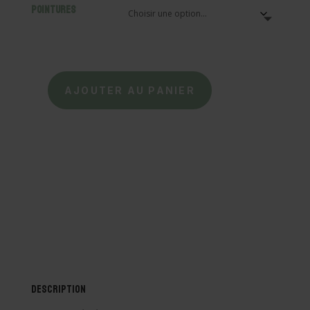
Pointures
AJOUTER AU PANIER
quantité
de
FRODDO
-
Baskets
Rosario
-
Gold
Shine
Description