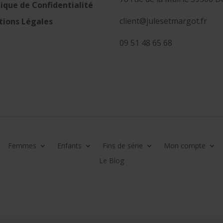
tique de Confidentialité
client@julesetmargot.fr
ions Légales
09 51 48 65 68
Femmes
Enfants
Fins de série
Mon compte
Le Blog