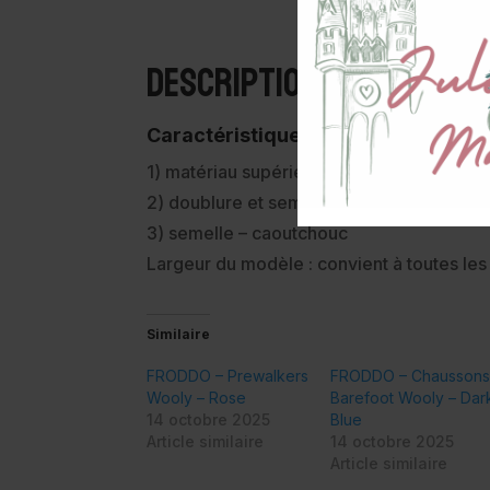
Description
Caractéristiques :
1) matériau supérieur – 50 % laine recycl
2) doublure et semelle intérieure – laine 
3) semelle – caoutchouc
Largeur du modèle : convient à toutes les
Similaire
FRODDO – Prewalkers
FRODDO – Chausson
Wooly – Rose
Barefoot Wooly – Dar
14 octobre 2025
Blue
Article similaire
14 octobre 2025
Article similaire