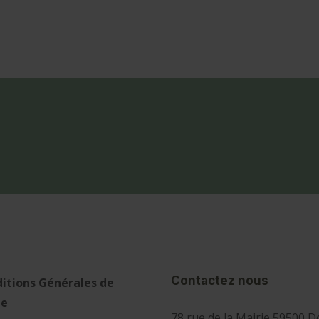
Contactez nous
itions Générales de
te
78 rue de la Mairie 59500 D