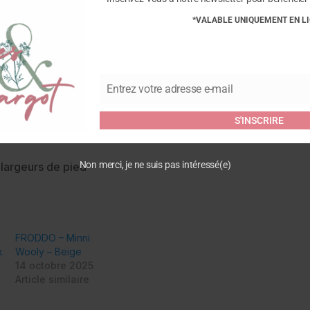
*VALABLE UNIQUEMENT EN L
Commentaires
Soyez le premier à laisser v
Entrez votre adresse e-mail
Email
Beige”
ée
Vous devez être
connecté
pour
S'INSCRIRE
et cuir sans chrome
Non merci, je ne suis pas intéressé(e)
 largeurs de pied
s
FRODDO – Minni
k
Wooly – Beige
14 octobre 2025
Article similaire