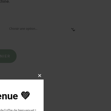
chine.
NIER
Close
this
module
enue 💚
de l'offre de bienvenue* !