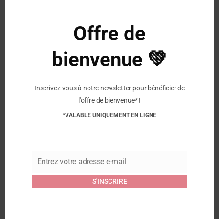
Offre de
Similaire
FRODDO – Sandales
FRODDO – Sandales
bienvenue 💚
Lorine Rosa – Gold
Lore Rosa – White shine
Shine
26 avril 2025
19 mars 2026
Article similaire
Article similaire
Inscrivez-vous à notre newsletter pour bénéficier de
l'offre de bienvenue* !
FRODDO – Sandales
*VALABLE UNIQUEMENT EN LIGNE
Danae – Jean
19 mars 2026
Article similaire
Entrez votre adresse e-mail
Email
Commentaires
S'INSCRIRE
Soyez le premier à laisser votre avis sur “FRODDO –
Sandales Lorine Rosa – Pink Gold”