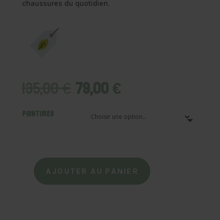
chaussures du quotidien.
Le
Le
135,00
€
79,00
€
prix
prix
initial
actuel
Pointures
était :
est :
135,00 €.
79,00 €.
AJOUTER AU PANIER
quantité
de
EL
NATURALISTA