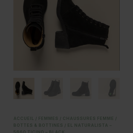
ACCUEIL
/
FEMMES
/
CHAUSSURES FEMME
/
BOTTES & BOTTINES
/ EL NATURALISTA –
5660 TICINO – BLACK