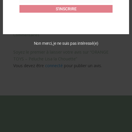
Hérisson
13 novembre 2025
S'INSCRIRE
Article similaire
Commentaires
Non merci, je ne suis pas intéressé(e)
Soyez le premier à laisser votre avis sur “ORANGE
TOYS – Peluche Lisa la Chouette”
Vous devez être
connecté
pour publier un avis.