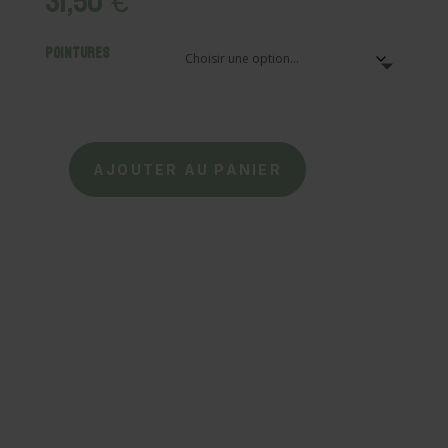
31,50
€
Pointures
AJOUTER AU PANIER
quantité
de
Collégien
–
Chaussons
Chaussettes
-
Ananas