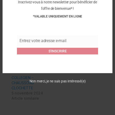
Inscrivez-vous à notre newsletter pour bénéficier de
directement dans votre boîte de réception.
l'offre de bienvenue* !
Pour des chaussons confortables, durables et
*VALABLE UNIQUEMENT EN LIGNE
fabriqués avec soin, optez pour les chaussons
Tigrou de Collégien.
Entrez votre adresse e-mail
Similaire
Email
Collégien – Chaussons
Collégien – Chaussons
S'INSCRIRE
Chaussettes – Vanlife
Chaussettes Arc-en-ciel
4 mars 2024
4 mars 2024
Article similaire
Article similaire
COLLEGIEN –
Non merci, je ne suis pas intéressé(e)
CHAUSSONS
CLOCHETTE
5 novembre 2024
Article similaire