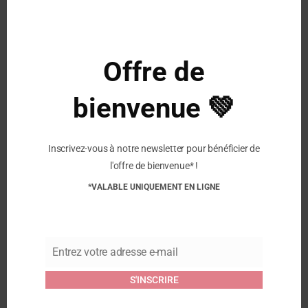
Caractéristiques :
Composition :
86% Coton ,12% Polyamide ,2%
Elasthanne Lycra®
Offre de
bienvenue 💚
Similaire
Collégien – Chaussons
Collégien – Chaussons
Chaussettes – Vanlife
Chaussettes – Ananas
Inscrivez-vous à notre newsletter pour bénéficier de
4 mars 2024
4 mars 2024
l'offre de bienvenue* !
Article similaire
Article similaire
*VALABLE UNIQUEMENT EN LIGNE
Collégien – Chaussons
Chaussettes Arc-en-ciel
4 mars 2024
Article similaire
Entrez votre adresse e-mail
Email
S'INSCRIRE
Commentaires