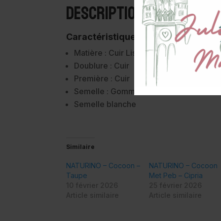
Description
Caractéristiques :
Matière : Cuir Lisse
Doublure : Cuir
Première : Cuir
Semelle : Gomme
Semelle blanche
Similaire
NATURINO – Cocoon –
NATURINO – Cocoon
Taupe
Met Peb – Cipria
10 février 2026
25 février 2026
Article similaire
Article similaire