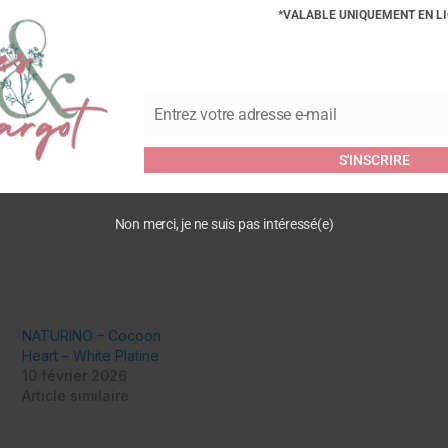
Commentaires
*VALABLE UNIQUEMENT EN L
Soyez le premier à laisser v
White platine”
Entrez votre adresse e-mail
Vous devez être
connecté
pour
Email
S'INSCRIRE
Non merci, je ne suis pas intéressé(e)
NATURINO – Cocoon
Heart – White Platine
10 février 2026
Article similaire