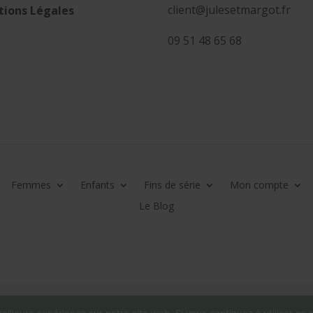
client@julesetmargot.fr
ions Légales
09 51 48 65 68
Femmes
Enfants
Fins de série
Mon compte
Le Blog