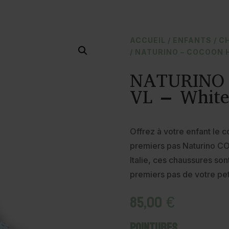
ACCUEIL
/
ENFANTS
/
C
/ NATURINO – COCOON 
NATURINO 
VL – White
Offrez à votre enfant le c
premiers pas Naturino C
Italie, ces chaussures so
premiers pas de votre pet
85,00
€
Pointures