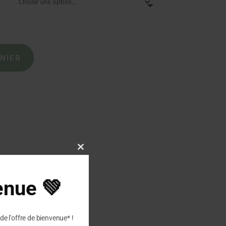
NIER
Close
this
module
enue 💚
de l'offre de bienvenue* !