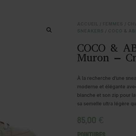
ACCUEIL
/
FEMMES
/
CH
SNEAKERS
/ COCO & AB
COCO & AB
Muron – C
À la recherche d’une sneak
moderne et élégante avec 
blanche et son zip pour la 
sa semelle ultra légère qu
85,00
€
Pointures