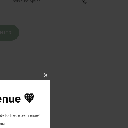
NIER
Close
this
module
enue 💚
de l'offre de bienvenue* !
IGNE