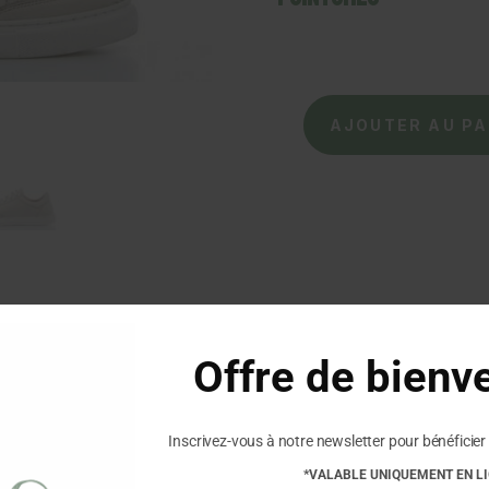
quantité
AJOUTER AU PA
de
COCO
&
ABRICOT
-
Baskets
Muron
-
Crème
Offre de bienv
Inscrivez-vous à notre newsletter pour bénéficier 
Commentaires
*VALABLE UNIQUEMENT EN L