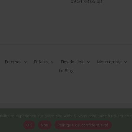
09 51 48 65 68
Femmes
Enfants
Fins de série
Mon compte
Le Blog
eilleure expérience sur notre site web. Si vous continuez à utiliser ce
OK
Non
Politique de confidentialité
 reste ouverte tout l'été! ☀️Pas d'expédition du 01/08 au 16/08 inclus