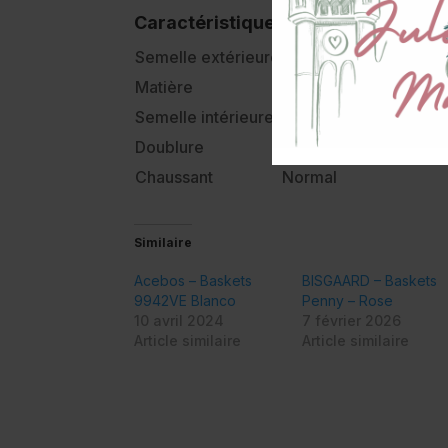
Caractéristiques :
Semelle extérieure
Elastomère
Matière
Cuir laminé
Semelle intérieure
Cuir
Doublure
Cuir
Chaussant
Normal
Similaire
Acebos – Baskets
BISGAARD – Baskets
9942VE Blanco
Penny – Rose
10 avril 2024
7 février 2026
Article similaire
Article similaire