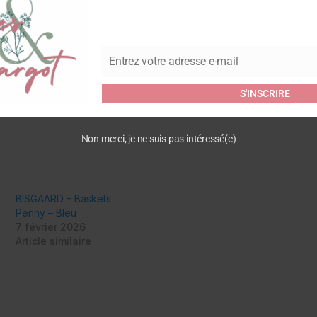
Soyez le premier à laisser v
– Crème”
Vous devez être
connecté
pour
Entrez votre adresse e-mail
Email
S'INSCRIRE
Non merci, je ne suis pas intéressé(e)
BISGAARD – Baskets
Penny – Bleu
7 février 2026
Article similaire