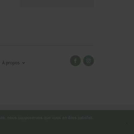
À propos
 site, nous supposerons que vous en êtes satisfait.
 pour congés !
Ignorer