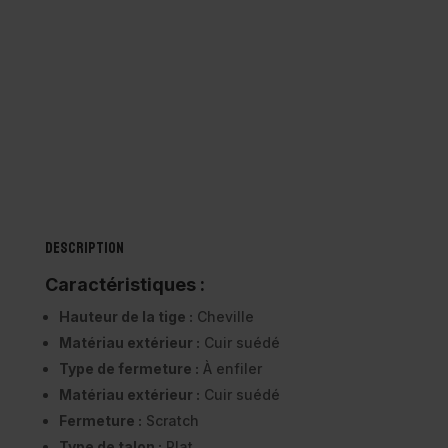
CIENTA
-
Chaussures
1051065
Kaki
Description
Caractéristiques :
Hauteur de la tige :
Cheville
Matériau extérieur :
Cuir suédé
Type de fermeture :
À enfiler
Matériau extérieur :
Cuir suédé
Fermeture :
Scratch
Type de talon :
Plat