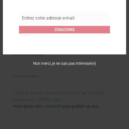
CIENTA – Chaussures
CIENTA – Chaussures
1051065 Marine
1050065 Marine
Entrez votre adresse e-mail
20 février 2024
12 juillet 2024
Email
Article similaire
Article similaire
S'INSCRIRE
CIENTA – Ballerines
500075 Marine
20 février 2024
Article similaire
Non merci, je ne suis pas intéressé(e)
Commentaires
Soyez le premier à laisser votre avis sur “CIENTA –
Chaussures 1051065 Kaki”
Vous devez être
connecté
pour publier un avis.