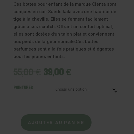
Ces bottes pour enfant de la marque Cienta sont
conçues en cuir Suède kaki avec une hauteur de
tige à la cheville. Elles se ferment facilement
grâce à ses scratch. Offrant un confort optimal,
elles sont dotées d’un talon plat et conviennent
aux pieds de largeur normale.Ces bottes
parfumées sont à la fois pratiques et élégantes
pour les jeunes enfants.
Le
Le
55,00
€
39,00
€
prix
prix
initial
actuel
Pointures
était :
est :
55,00 €.
39,00 €.
AJOUTER AU PANIER
quantité
de