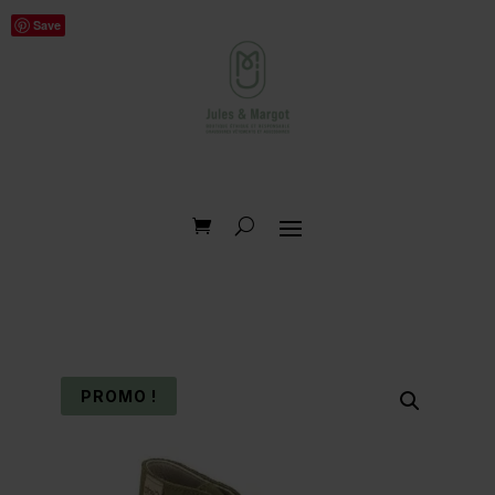
Save
PROMO !