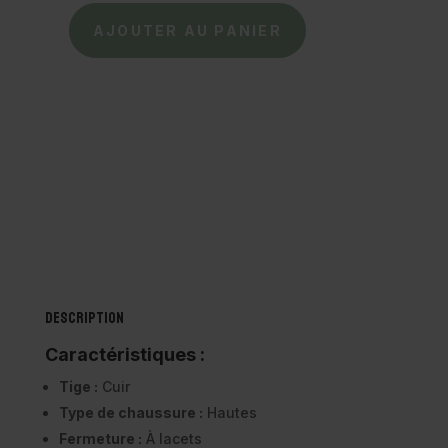
AJOUTER AU PANIER
quantité
de
CIENTA
-
Baskets
hautes
81040
Blanc/kaki
Description
Caractéristiques :
Tige :
Cuir
Type de chaussure :
Hautes
Fermeture :
À lacets