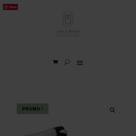
Save
PROMO !