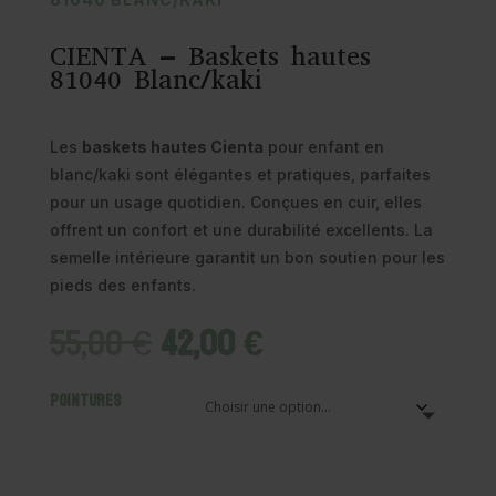
CIENTA – Baskets hautes
81040 Blanc/kaki
Les
baskets hautes Cienta
pour enfant en
blanc/kaki sont élégantes et pratiques, parfaites
pour un usage quotidien. Conçues en cuir, elles
offrent un confort et une durabilité excellents. La
semelle intérieure garantit un bon soutien pour les
pieds des enfants.
Le
Le
55,00
€
42,00
€
prix
prix
initial
actuel
Pointures
était :
est :
55,00 €.
42,00 €.