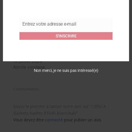
Similaire
CIENTA – Baskets
CIENTA – Baskets
basses 88040
hautes 81040
Blanc/kaki
Blanc/rouge
Entrez votre adresse e-mail
Email
20 février 2024
20 février 2024
Article similaire
Article similaire
S'INSCRIRE
CIENTA – Chaussures
1051065 Kaki
12 juillet 2024
Article similaire
Non merci, je ne suis pas intéressé(e)
Commentaires
Soyez le premier à laisser votre avis sur “CIENTA –
Baskets hautes 81040 Blanc/kaki”
Vous devez être
connecté
pour publier un avis.