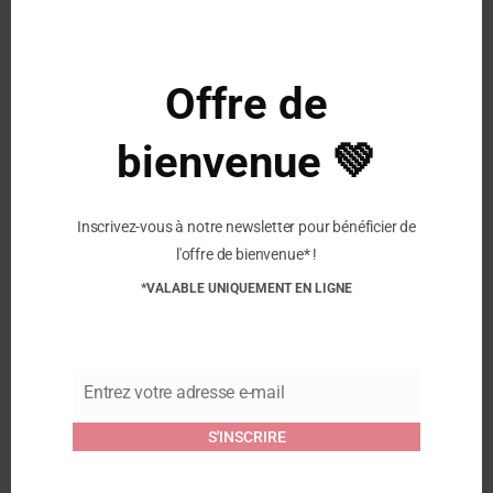
Doublure :
Doublé cuir
Fermeture :
Lacet + zip
Offre de
Similaire
bienvenue 💚
POM D’API – Bottines
POM D’API – Bottines
Bob Jod Zip – Marron
Bob Jod Zip – Or
9 septembre 2025
9 septembre 2025
Inscrivez-vous à notre newsletter pour bénéficier de
Article similaire
Article similaire
l'offre de bienvenue* !
*VALABLE UNIQUEMENT EN LIGNE
BOPY – Bottines Jakarta
– Marron Léo
11 septembre 2025
Article similaire
Entrez votre adresse e-mail
Email
S'INSCRIRE
Commentaires