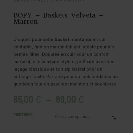
BOPY – Baskets Velveta –
Marron
Craquez pour cette
basket montante
en cuir
véritable, finition marron brillant, idéale pour les
petites filles.
Doublée en cuir
pour un confort
maximal, elle combine style et praticité avec son
laçage classique et son zip latéral pour un
enfilage facile. Parfaite pour un look tendance au
quotidien tout en assurant maintien et souplesse.
Plage
85,00
€
–
89,00
€
de
prix :
Pointures
85,00 €
à