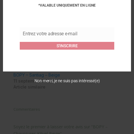
*VALABLE UNIQUEMENT EN LIGNE
Facebook
Similaire
Entrez votre adresse e-mail
Email
BOPY – Chaussures
Bopy – Chaussures
Premiers Pas Jejoc –
Enfant Jiki – Blanc
S'INSCRIRE
Vert
3 mai 2024
20 février 2024
Article similaire
Article similaire
BOPY – Santiag – Beige
11 septembre 2025
Non merci, je ne suis pas intéressé(e)
Article similaire
Commentaires
Soyez le premier à laisser votre avis sur “BOPY –
Chaussures Kilivel Beige”