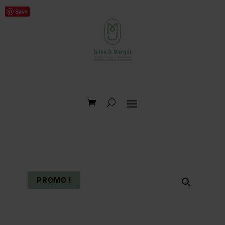
Save
PROMO !