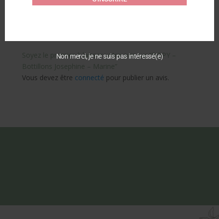
Commentaires
Soyez le premier à laisser votre avis sur “BOPY –
Non merci, je ne suis pas intéressé(e)
Bottillons Josephine – Marine”
Vous devez être
connecté
pour publier un avis.