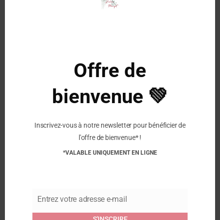
Caractéristiques :
mod
Design :
Français
Matière :
Cuir vachette
Doublure :
Doublé cuir
Fermeture :
Zip
Offre de
bienvenue 💚
Similaire
BOPY – Bottillons
BOPY – Chaussures
Inscrivez-vous à notre newsletter pour bénéficier de
Josephine – Beige Léo
Premiers Pas Jetrote –
11 septembre 2025
Marine
l'offre de bienvenue* !
Article similaire
4 juillet 2024
*VALABLE UNIQUEMENT EN LIGNE
Article similaire
BOPY – Baskets Velveta
– Marron
Entrez votre adresse e-mail
11 septembre 2025
Email
Article similaire
S'INSCRIRE