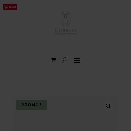
Save
PROMO !