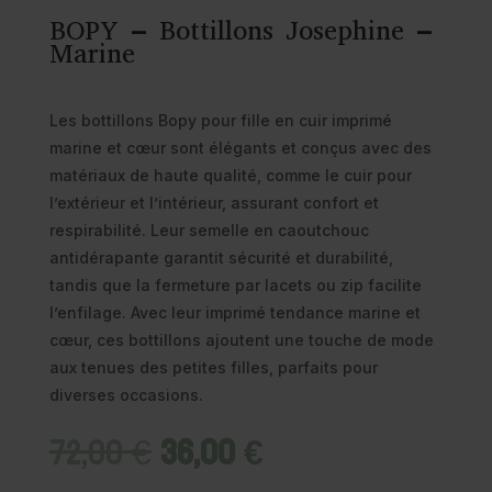
BOPY – Bottillons Josephine –
Marine
Les bottillons Bopy pour fille en cuir imprimé
marine et cœur sont élégants et conçus avec des
matériaux de haute qualité, comme le cuir pour
l’extérieur et l’intérieur, assurant confort et
respirabilité. Leur semelle en caoutchouc
antidérapante garantit sécurité et durabilité,
tandis que la fermeture par lacets ou zip facilite
l’enfilage. Avec leur imprimé tendance marine et
cœur, ces bottillons ajoutent une touche de mode
aux tenues des petites filles, parfaits pour
diverses occasions.
Le
Le
72,00
€
36,00
€
prix
prix