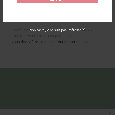
Commentaires
Soyez le premier à laisser votre avis sur “BOPY –
Non merci, je ne suis pas intéressé(e)
Chaussures Premiers Pas Jejoc – Vert”
Vous devez être
connecté
pour publier un avis.