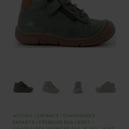
ACCUEIL
/
ENFANTS
/
CHAUSSURES
ENFANTS
/
PREMIERS PAS
/ BOPY –
CHAUSSURES PREMIERS PAS JEJOC – VERT