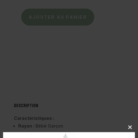
AJOUTER AU PANIER
quantité
de
BOPY
-
Chaussures
Premiers
Pas
Jejoc
-
Vert
Description
Caractéristiques :
Rayon :
Bébé Garçon
Clo
Famille :
Bottillons
this