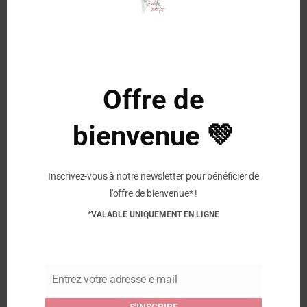
Dessus / Tige :
Cuir
mod
Hauteur :
Plat
Doublure :
Cuir
Semelle intérieure :
Cuir
Semelle extérieure :
Caoutchouc
Offre de
Couleur :
Vert
bienvenue 💚
Similaire
Inscrivez-vous à notre newsletter pour bénéficier de
BOPY – Bottillons
BOPY – Bottillons
l'offre de bienvenue* !
Josephine – Marine
Josephine – Beige Léo
11 septembre 2025
11 septembre 2025
*VALABLE UNIQUEMENT EN LIGNE
Article similaire
Article similaire
POM D’API – Chaussures
Yaka Walk – Vert
Entrez votre adresse e-mail
9 septembre 2025
Email
Article similaire
S'INSCRIRE