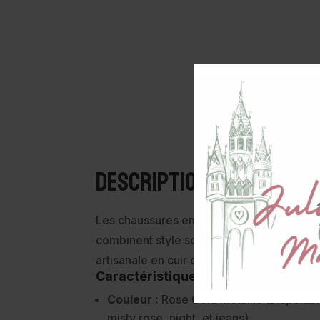
Description
Les chaussures enfants Bisgaard Holger 
combinent style scintillant et confort grâ
artisanale en cuir de haute qualité.
Caractéristiques:
Couleur :
Rose Gold Metallic (Disponib
misty rose, night, et jeans)