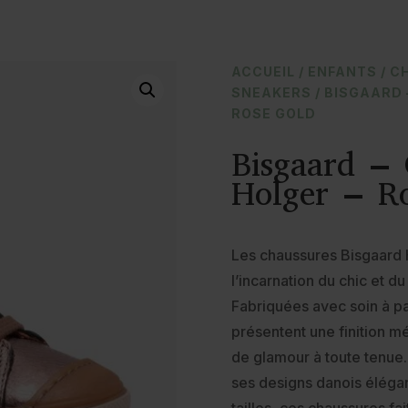
ACCUEIL
/
ENFANTS
/
C
SNEAKERS
/ BISGAARD
ROSE GOLD
Bisgaard – 
Holger – R
Les chaussures Bisgaard 
l’incarnation du chic et d
Fabriquées avec soin à par
présentent une finition m
de glamour à toute tenue
ses designs danois élégan