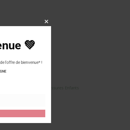
Close
this
module
enue 💚
de l'offre de bienvenue* !
IGNE
re avis sur “Bisgaard – Chaussures Enfants
 publier un avis.