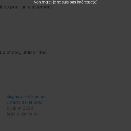
Non merci, je ne suis pas intéressé(e)
illes pour un ajustement
x et sec, utiliser des
Bisgaard – Ballerines
Enfants Ballet Gold
2 juillet 2024
Article similaire