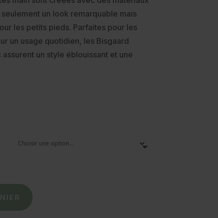
aites main sont créées avec des matériaux
n seulement un look remarquable mais
our les petits pieds. Parfaites pour les
ur un usage quotidien, les Bisgaard
 assurent un style éblouissant et une
Le
prix
actuel
est :
65,00 €.
NIER