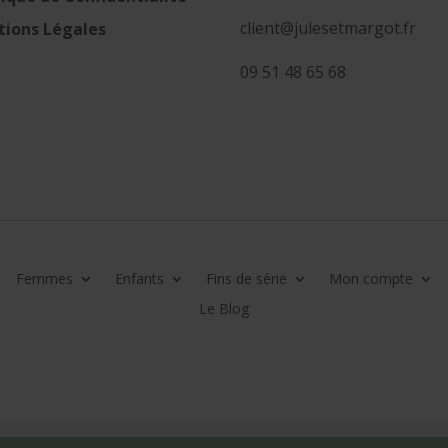
client@julesetmargot.fr
ions Légales
09 51 48 65 68
Femmes
Enfants
Fins de série
Mon compte
Le Blog