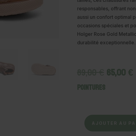
tailles, ces chaussures f
responsables, offrant no
aussi un confort optimal p
occasions spéciales et po
Holger Rose Gold Metallic
durabilité exceptionnelle.
Le
89,00
€
65,00
€
prix
initial
Pointures
était :
89,00 €.
quantité
AJOUTER AU PA
de