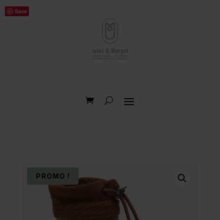
Save
PROMO !