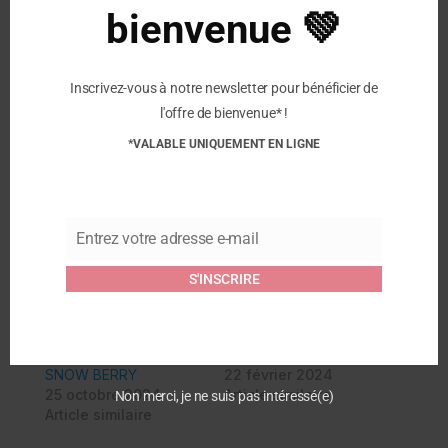
SEMELLE D’USURE: Natural rubber
bienvenue 💚
SEMELLE DE PROPRETÉ: Cotton
DOUBLURE: Cotton
IMPERMÉABLE: Yes
Inscrivez-vous à notre newsletter pour bénéficier de
CATÉGORIE: Rubber boot
l'offre de bienvenue* !
COUPE: Normal
*VALABLE UNIQUEMENT EN LIGNE
SAISON: Noos
COULEUR: Blue
SEMELLE INTÉRIEURE AMOVIBLE: Yes
Entrez votre adresse e-mail
MATÉRIAU SUPÉRIEUR: Natural rubber (37%)
Email
S'INSCRIRE
Similaire
BISGAARD – BABY
Bisgaard – Baby Rubber
THERMO RUBBER –
Camel Dinos
SNOW BERRY
22 février 2024
25 octobre 2024
Article similaire
Non merci, je ne suis pas intéressé(e)
Article similaire